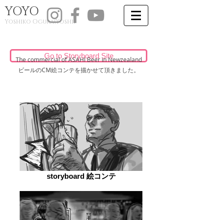
YOYO
​Yoshiko Ogura(Y
oshi)
Go to Storyboard Site
The commercial of ASAHI Beer in Newzealand
ビールのCM絵コンテを描かせて頂きました。
storyboard 絵コンテ